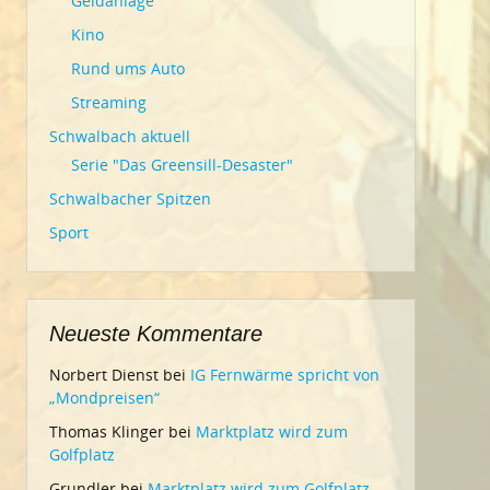
Geldanlage
Kino
Rund ums Auto
Streaming
Schwalbach aktuell
Serie "Das Greensill-Desaster"
Schwalbacher Spitzen
Sport
Neueste Kommentare
Norbert Dienst
bei
IG Fernwärme spricht von
„Mondpreisen“
Thomas Klinger
bei
Marktplatz wird zum
Golfplatz
Grundler
bei
Marktplatz wird zum Golfplatz