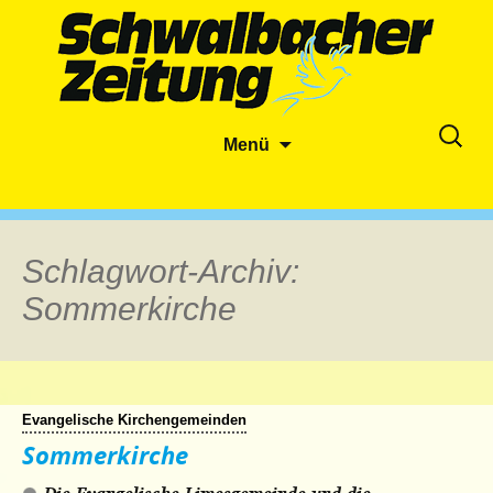
Zum
Suche
Menü
Inhalt
nach:
springen
Schlagwort-Archiv:
Sommerkirche
Evangelische Kirchengemeinden
Sommerkirche