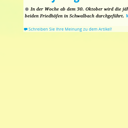
In der Woche ab dem 30. Oktober wird die jäh
beiden Friedhöfen in Schwalbach durchgeführt.
Schreiben Sie Ihre Meinung zu dem Artikel!