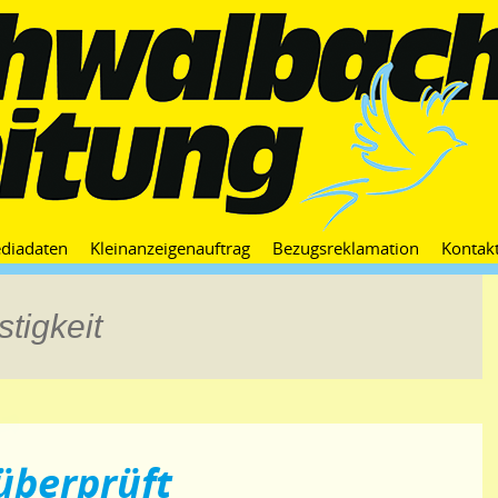
Zum
diadaten
Kleinanzeigenauftrag
Bezugsreklamation
Kontak
Inhalt
springen
tigkeit
 überprüft