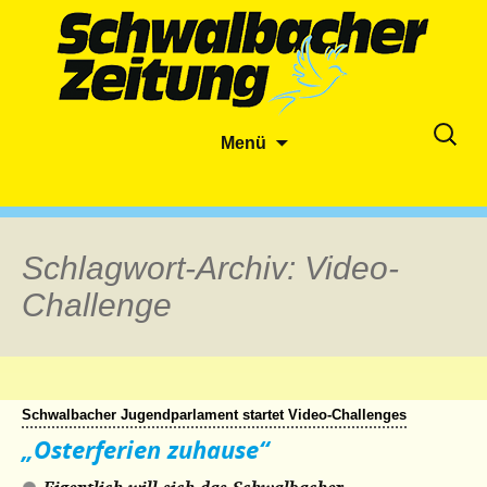
Zum
Suche
Menü
Inhalt
nach:
springen
Schlagwort-Archiv: Video-
Challenge
Schwalbacher Jugendparlament startet Video-Challenges
„Osterferien zuhause“