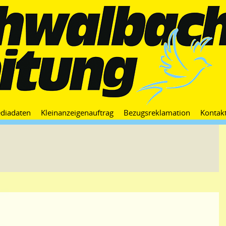
Zum
diadaten
Kleinanzeigenauftrag
Bezugsreklamation
Kontak
Inhalt
springen