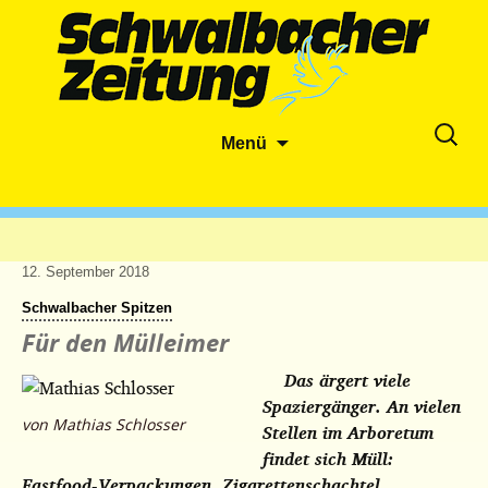
Zum
Suche
Menü
Inhalt
nach:
springen
12. September 2018
Schwalbacher Spitzen
Für den Mülleimer
Das ärgert viele
Spaziergänger. An vielen
von Mathias Schlosser
Stellen im Arboretum
findet sich Müll:
Fastfood-Verpackungen, Zigarettenschachtel,