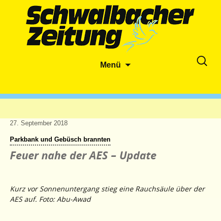
Zum
Suche
Menü
Inhalt
nach:
springen
27. September 2018
Parkbank und Gebüsch brannten
Feuer nahe der AES – Update
Kurz vor Sonnenuntergang stieg eine Rauchsäule über der
AES auf. Foto: Abu-Awad