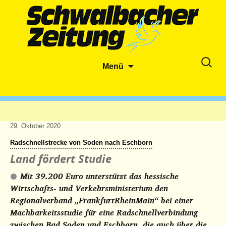
Zum
Suche
Menü
Inhalt
nach:
springen
29. Oktober 2020
Radschnellstrecke von Soden nach Eschborn
Land fördert Studie
Mit 39.200 Euro unterstützt das hessische
Wirtschafts- und Verkehrsministerium den
Regionalverband „FrankfurtRheinMain“ bei einer
Machbarkeitsstudie für eine Radschnellverbindung
zwischen Bad Soden und Eschborn, die auch über die