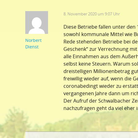
8. November 2020 um 9:07 Uhr
Diese Betriebe fallen unter den
sowohl kommunale Mittel wie Bu
Norbert
Rede stehenden Betriebe bei d
Dienst
Geschenk“ zur Verrechnung mit
alle Einnahmen aus dem Außerhau
selbst keine Steuern. Warum so
dreistelligen Millionenbetrag gut 
freiwillig wieder auf, wenn die
coronabedingt wieder zu erstat
vergangenen Jahre dann um ric
Der Aufruf der Schwalbacher Z
nachzufragen geht da viel eher i