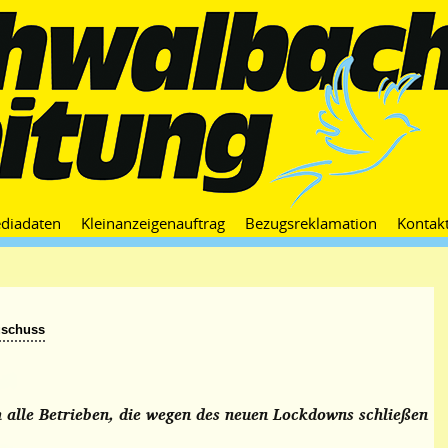
Zum
diadaten
Kleinanzeigenauftrag
Bezugsreklamation
Kontak
Inhalt
springen
uschuss
h alle Betrieben, die wegen des neuen Lockdowns schließen