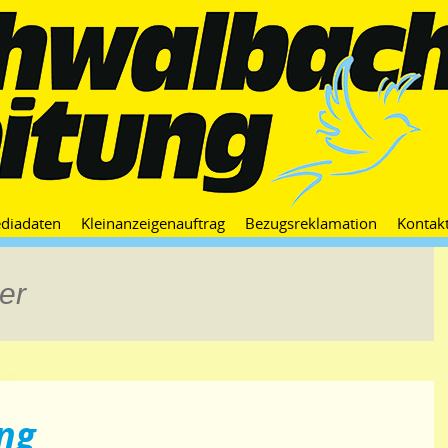
Zum
diadaten
Kleinanzeigenauftrag
Bezugsreklamation
Kontak
Inhalt
springen
er
ng