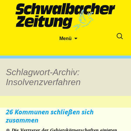
Zum
Suche
Menü
Inhalt
nach:
springen
Schlagwort-Archiv:
Insolvenzverfahren
26 Kommunen schließen sich
zusammen
Die Vertreter der Gebietskörperschaften einigten