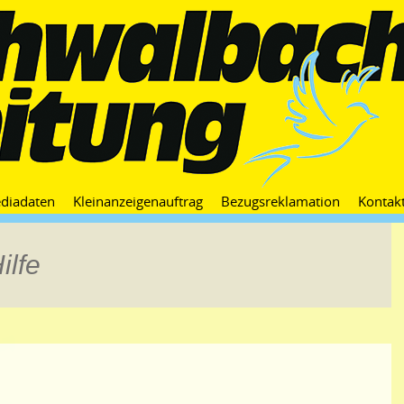
Zum
diadaten
Kleinanzeigenauftrag
Bezugsreklamation
Kontak
Inhalt
springen
ilfe