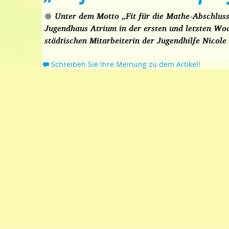
Unter dem Motto „Fit für die Mathe-Abschluss
Jugendhaus Atrium in der ersten und letzten Woch
städtischen Mitarbeiterin der Jugendhilfe Nicole
Schreiben Sie Ihre Meinung zu dem Artikel!