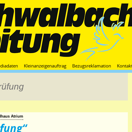
Zum
diadaten
Kleinanzeigenauftrag
Bezugsreklamation
Kontak
Inhalt
springen
rüfung
ndhaus Atrium
üfung“