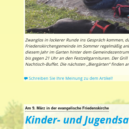
Zwanglos in lockerer Runde ins Gespräch kommen, das 
Friedenskirchengemeinde im Sommer regelmäßig anbie
diesem Jahr im Garten hinter dem Gemeindezentrum 
bis gegen 21 Uhr an den Festzeltgarnituren. Der Gri
Nachtisch-Buffet. Die nächsten „Biergärten“ finden a
Schreiben Sie Ihre Meinung zu dem Artikel!
Am 9. März in der evangelische Friedenskirche
Kinder- und Jugends