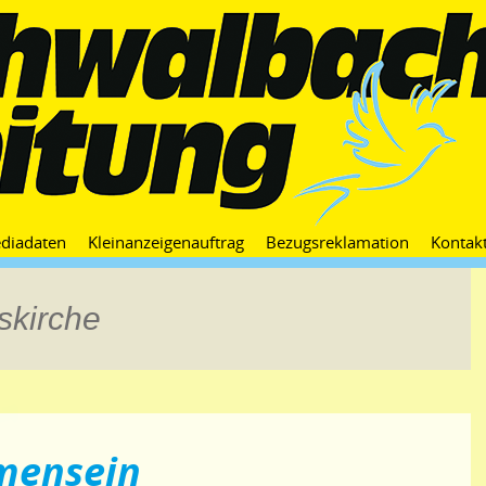
Zum
diadaten
Kleinanzeigenauftrag
Bezugsreklamation
Kontak
Inhalt
springen
skirche
mensein